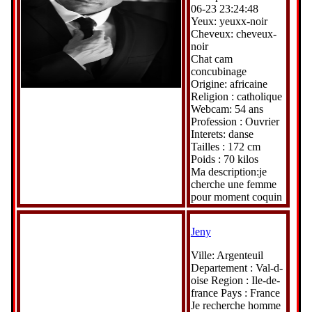
06-23 23:24:48
Yeux: yeuxx-noir
Cheveux: cheveux-
noir
Chat cam
concubinage
Origine: africaine
Religion : catholique
Webcam: 54 ans
Profession : Ouvrier
Interets: danse
Tailles : 172 cm
Poids : 70 kilos
Ma description:je
cherche une femme
pour moment coquin
Jeny
Ville: Argenteuil
Departement : Val-d-
oise Region : Ile-de-
france Pays : France
Je recherche homme