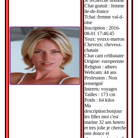
Je recherche homme
Chat gratuit : femme
ile-de-france
Tchat :femme val-d-
oise
Inscription : 2016-
08-01 17:46:45
Yeux: yeuxx-marron
Cheveux: cheveux-
chatain
Chat cam celibataire
Origine: europeenne
Religion : athees
Webcam: 44 ans
Profession : Non
renseigné
Interets: voyages
Tailles : 173 cm
Poids : 64 kilos
Ma
description:bonjour
les filles moi c'est
marine 32 ans hetero
et tres jolie je cherche
une douce et