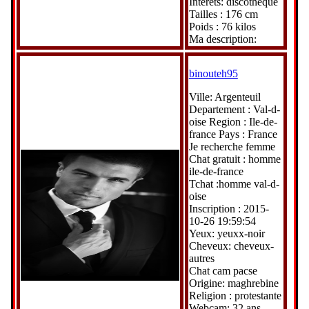
Interets: discothèque
Tailles : 176 cm
Poids : 76 kilos
Ma description:
binouteh95
Ville: Argenteuil
Departement : Val-d-
oise Region : Ile-de-
france Pays : France
Je recherche femme
Chat gratuit : homme
ile-de-france
Tchat :homme val-d-
oise
Inscription : 2015-
10-26 19:59:54
Yeux: yeuxx-noir
Cheveux: cheveux-
autres
Chat cam pacse
Origine: maghrebine
Religion : protestante
Webcam: 32 ans