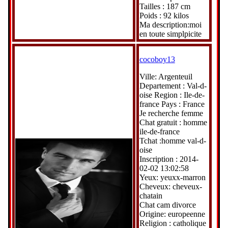
Tailles : 187 cm
Poids : 92 kilos
Ma description:moi
en toute simplpicite
cocoboy13
Ville: Argenteuil
Departement : Val-d-
oise Region : Ile-de-
france Pays : France
Je recherche femme
Chat gratuit : homme
ile-de-france
Tchat :homme val-d-
oise
Inscription : 2014-
02-02 13:02:58
Yeux: yeuxx-marron
Cheveux: cheveux-
chatain
Chat cam divorce
Origine: europeenne
Religion : catholique