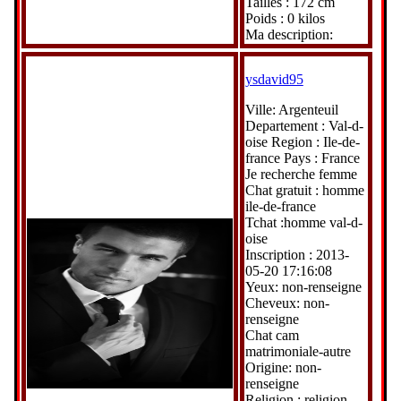
Tailles : 172 cm
Poids : 0 kilos
Ma description:
ysdavid95
Ville: Argenteuil
Departement : Val-d-
oise Region : Ile-de-
france Pays : France
Je recherche femme
Chat gratuit : homme
ile-de-france
Tchat :homme val-d-
oise
Inscription : 2013-
05-20 17:16:08
Yeux: non-renseigne
Cheveux: non-
renseigne
Chat cam
matrimoniale-autre
Origine: non-
renseigne
Religion : religion-