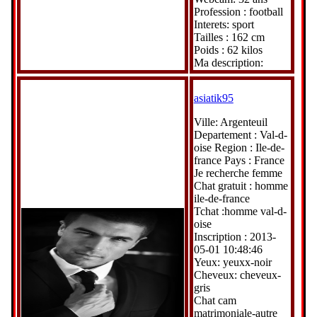
Profession : football
Interets: sport
Tailles : 162 cm
Poids : 62 kilos
Ma description:
asiatik95
Ville: Argenteuil
Departement : Val-d-
oise Region : Ile-de-
france Pays : France
Je recherche femme
Chat gratuit : homme
ile-de-france
Tchat :homme val-d-
oise
Inscription : 2013-
05-01 10:48:46
Yeux: yeuxx-noir
Cheveux: cheveux-
gris
Chat cam
matrimoniale-autre