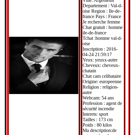
Ville: Argenteuil
Departement : Val-d-
oise Region : Ile-de-
france Pays : France
Je recherche femme
Chat gratuit : homme
ile-de-france
Tchat :homme val-d-
oise
Inscription : 2016-
04-24 21:59:17
Yeux: yeuxx-autre
Cheveux: cheveux-
chatain
Chat cam celibataire
Origine: europeenne
Religion : religion-
autre
Webcam: 54 ans
Profession : agent de
sécurité incendie
Interets: sport
Tailles : 173 cm
Poids : 80 kilos
Ma description:de