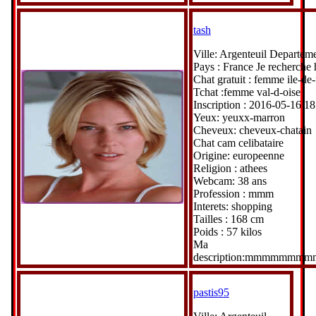
tash
Ville: Argenteuil Departeme
Pays : France Je recherch
Chat gratuit : femme ile-de
Tchat :femme val-d-oise
Inscription : 2016-05-16 1
Yeux: yeuxx-marron
Cheveux: cheveux-chatain
Chat cam celibataire
Origine: europeenne
Religion : athees
Webcam: 38 ans
Profession : mmm
Interets: shopping
Tailles : 168 cm
Poids : 57 kilos
Ma
description:mmmmm
pastis95