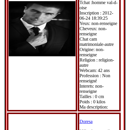
Tchat :homme val-d-
oise
Inscription : 2012-
06-24 18:39:25
Yeux: non-renseigne
Cheveux: non-
renseigne
Chat cam
matrimoniale-autre
Origine: non-
renseigne
Religion : religion-
autre
Webcam: 42 ans
Profession : Non
renseigné
Interets: non-
renseigne
Tailles : 0 cm
Poids : 0 kilos
Ma description:
Doresa