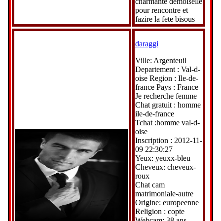
charmante demoiselle
pour rencontre et
fazire la fete bisous
daraggi
Ville: Argenteuil
Departement : Val-d-
oise Region : Ile-de-
france Pays : France
Je recherche femme
Chat gratuit : homme
ile-de-france
Tchat :homme val-d-
oise
Inscription : 2012-11-
09 22:30:27
Yeux: yeuxx-bleu
Cheveux: cheveux-
roux
Chat cam
matrimoniale-autre
Origine: europeenne
Religion : copte
Webcam: 38 ans