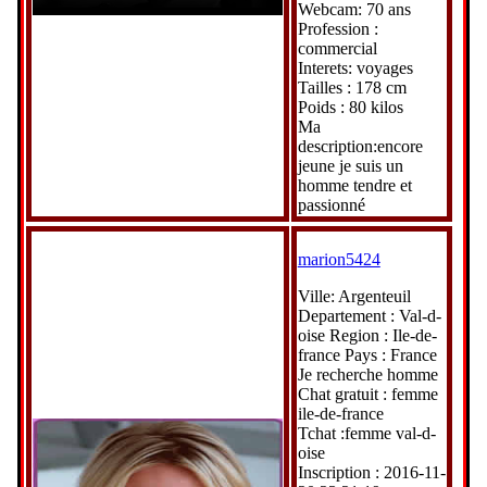
Webcam: 70 ans
Profession :
commercial
Interets: voyages
Tailles : 178 cm
Poids : 80 kilos
Ma
description:encore
jeune je suis un
homme tendre et
passionné
marion5424
Ville: Argenteuil
Departement : Val-d-
oise Region : Ile-de-
france Pays : France
Je recherche homme
Chat gratuit : femme
ile-de-france
Tchat :femme val-d-
oise
Inscription : 2016-11-