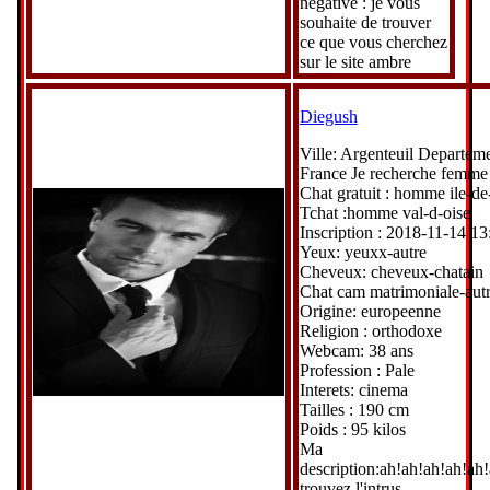
négative : je vous
souhaite de trouver
ce que vous cherchez
sur le site ambre
Diegush
Ville: Argenteuil Departeme
France Je recherche femme
Chat gratuit : homme ile-de
Tchat :homme val-d-oise
Inscription : 2018-11-14 13
Yeux: yeuxx-autre
Cheveux: cheveux-chatain
Chat cam matrimoniale-aut
Origine: europeenne
Religion : orthodoxe
Webcam: 38 ans
Profession : Pale
Interets: cinema
Tailles : 190 cm
Poids : 95 kilos
Ma
description:ah!ah!ah!ah!ah
trouvez l'intrus