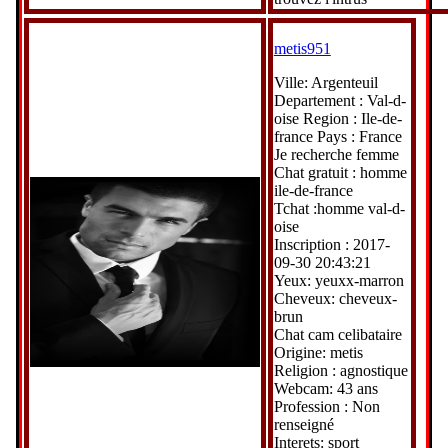
metis951
Ville: Argenteuil
Departement : Val-d-
oise Region : Ile-de-
france Pays : France
Je recherche femme
Chat gratuit : homme
ile-de-france
Tchat :homme val-d-
oise
Inscription : 2017-
09-30 20:43:21
Yeux: yeuxx-marron
Cheveux: cheveux-
brun
Chat cam celibataire
Origine: metis
Religion : agnostique
Webcam: 43 ans
Profession : Non
renseigné
Interets: sport