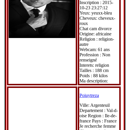
Inscription : 2015-
10-23 23:27:12
Yeux: yeuxx-bleu
Cheveux: cheveux-
roux
Chat cam divorce
Origine: africaine
Religion : religion-
autre
Webcam: 61 ans
Profession : Non
renseigné
Interets: religion
Tailles : 188 cm
Poids : 88 kilos
Ma description:
Poiuytreza
Ville: Argenteuil
Departement : Val-d-
oise Region : Ile-de-
france Pays : France
Je recherche femme