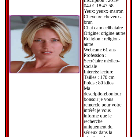
Inscription : 2019-
04-01 18:47:58
Yeux: yeuxx-marron
Cheveux: cheveux-
brun
Chat cam celibataire
Origine: origine-autre
Religion : religion-
autre
Webcam: 61 ans
Profession :
Secrétaire médico-
sociale
Interets: lecture
Tailles : 170 cm
Poids : 80 kilos
Ma
description:bonjour
bonsoir je vous
remercie pour votre
intérêt je vous
informe que je
recherche
uniquement du
sérieux dans la