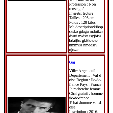
Profession : Non
renseigné
Interets: lecture
Tailles : 206 cm
Poids : 128 kilos
Ma description:kibop
cssko gdagu mduikcs
dssui nvdstt ssyjbfss
bdatjbx gkfdssssss
nmmyss nmddssv
njrszc
Gaj
Ville: Argenteuil
Departement : Val-d-
oise Region : Ile-de-
france Pays : France
Je recherche femme
Chat gratuit : homme
ile-de-france
Tchat :homme val-d-
oise
Inscription : 2016-