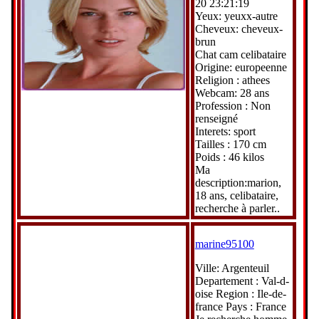
20 23:21:19
Yeux: yeuxx-autre
Cheveux: cheveux-
brun
Chat cam celibataire
Origine: europeenne
Religion : athees
Webcam: 28 ans
Profession : Non
renseigné
Interets: sport
Tailles : 170 cm
Poids : 46 kilos
Ma
description:marion,
18 ans, celibataire,
recherche à parler..
marine95100
Ville: Argenteuil
Departement : Val-d-
oise Region : Ile-de-
france Pays : France