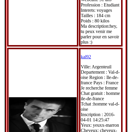
Profession : Etudiant
Interets: voyages
Tailles : 184 cm
Poids : 80 kilos
Ma description:hey,
tu peux venir me
parler pour en savoir
plus :)
kal92
Ville: Argenteuil
Departement : Val-d-
oise Region : Ile-de-
france Pays : France
Je recherche femme
Chat gratuit : homme
ile-de-france
Tchat :homme val-d-
oise
Inscription : 2016-
04-01 14:25:47
Yeux: yeuxx-marron
Cheveux: cheveux-