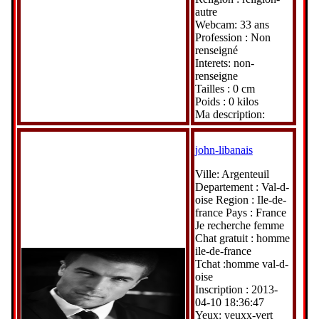
autre
Webcam: 33 ans
Profession : Non
renseigné
Interets: non-
renseigne
Tailles : 0 cm
Poids : 0 kilos
Ma description:
john-libanais
Ville: Argenteuil
Departement : Val-d-
oise Region : Ile-de-
france Pays : France
Je recherche femme
Chat gratuit : homme
ile-de-france
Tchat :homme val-d-
oise
Inscription : 2013-
04-10 18:36:47
Yeux: yeuxx-vert