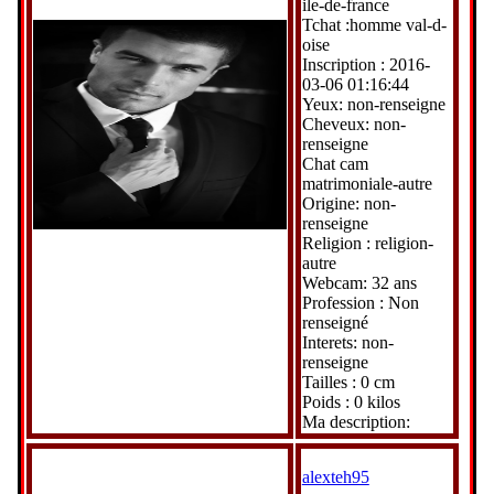
ile-de-france
Tchat :homme val-d-
oise
Inscription : 2016-
03-06 01:16:44
Yeux: non-renseigne
Cheveux: non-
renseigne
Chat cam
matrimoniale-autre
Origine: non-
renseigne
Religion : religion-
autre
Webcam: 32 ans
Profession : Non
renseigné
Interets: non-
renseigne
Tailles : 0 cm
Poids : 0 kilos
Ma description:
alexteh95