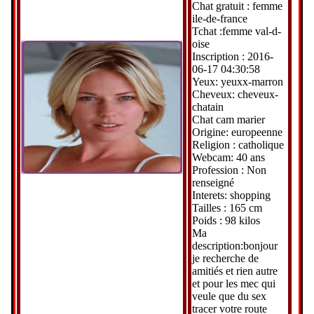
Chat gratuit : femme
ile-de-france
Tchat :femme val-d-
oise
Inscription : 2016-
06-17 04:30:58
Yeux: yeuxx-marron
Cheveux: cheveux-
chatain
Chat cam marier
Origine: europeenne
Religion : catholique
Webcam: 40 ans
Profession : Non
renseigné
Interets: shopping
Tailles : 165 cm
Poids : 98 kilos
Ma
description:bonjour
je recherche de
amitiés et rien autre
et pour les mec qui
veule que du sex
tracer votre route