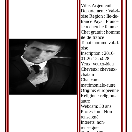
Ville: Argenteuil
Departement : Val-d-
oise Region : Ile-de-
france Pays : France
Je recherche femme
Chat gratuit : homme
ile-de-france
Tchat :homme val-d-
oise
Inscription : 2016-
01-26 12:54:28
Yeux: yeuxx-bleu
Cheveux: cheveux-
chatain
Chat cam
matrimoniale-autre
Origine: europeenne
Religion : religion-
autre
Webcam: 30 ans
Profession : Non
renseigné
Interets: non-
renseigne