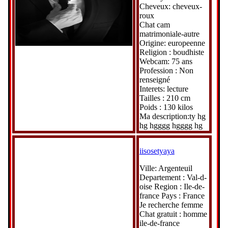
Cheveux: cheveux-
roux
Chat cam
matrimoniale-autre
Origine: europeenne
Religion : boudhiste
Webcam: 75 ans
Profession : Non
renseigné
Interets: lecture
Tailles : 210 cm
Poids : 130 kilos
Ma description:ty hg
hg hgggg hgggg hg
iisosetyaya
Ville: Argenteuil
Departement : Val-d-
oise Region : Ile-de-
france Pays : France
Je recherche femme
Chat gratuit : homme
ile-de-france