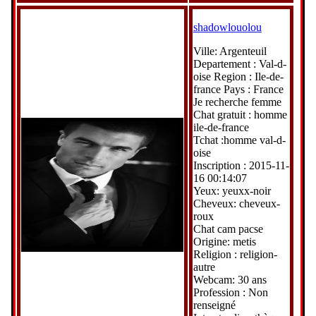
shadowlouolou
Ville: Argenteuil
Departement : Val-d-
oise Region : Ile-de-
france Pays : France
Je recherche femme
Chat gratuit : homme
ile-de-france
Tchat :homme val-d-
oise
Inscription : 2015-11-
16 00:14:07
Yeux: yeuxx-noir
Cheveux: cheveux-
roux
Chat cam pacse
Origine: metis
Religion : religion-
autre
Webcam: 30 ans
Profession : Non
renseigné