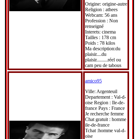
Origine: origine-autre
Religion : athees
Webcam: 56 ans
Profession : Non
renseigné
Interets: cinema
Tailles : 178 cm
Poids : 78 kilos
Ma description:du
plaisir....du
plaisir.........réel ou
cam peu de tabous
amico95
Ville: Argenteuil
Departement : Val-d-
oise Region : Ile-de-
france Pays : France
Je recherche femme
Chat gratuit : homme
ile-de-france
Tchat :homme val-d-
oise