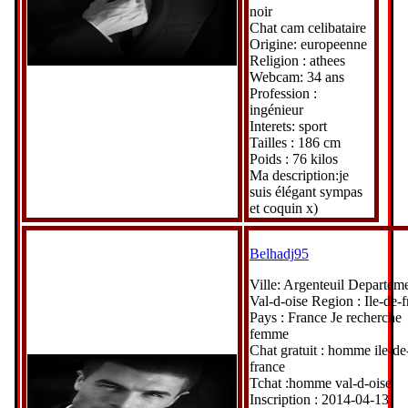
noir
Chat cam celibataire
Origine: europeenne
Religion : athees
Webcam: 34 ans
Profession :
ingénieur
Interets: sport
Tailles : 186 cm
Poids : 76 kilos
Ma description:je
suis élégant sympas
et coquin x)
Belhadj95
Ville: Argenteuil Departeme
Val-d-oise Region : Ile-de-
Pays : France Je recherche
femme
Chat gratuit : homme ile-de
france
Tchat :homme val-d-oise
Inscription : 2014-04-13