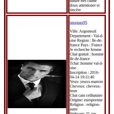
nature très calme
doux attentioner et
sincère
snoopax95
Ville: Argenteuil
Departement : Val-d-
oise Region : Ile-de-
france Pays : France
Je recherche femme
Chat gratuit : homme
ile-de-france
Tchat :homme val-d-
oise
Inscription : 2016-
04-14 19:11:40
Yeux: yeuxx-marron
Cheveux: cheveux-
brun
Chat cam celibataire
Origine: europeenne
Religion : religion-
autre
Webcam: 31 ans