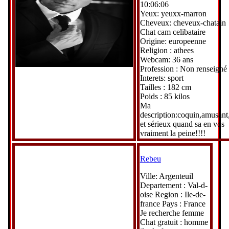
10:06:06
Yeux: yeuxx-marron
Cheveux: cheveux-chatain
Chat cam celibataire
Origine: europeenne
Religion : athees
Webcam: 36 ans
Profession : Non renseigné
Interets: sport
Tailles : 182 cm
Poids : 85 kilos
Ma
description:coquin,amusant,
et sérieux quand sa en vos
vraiment la peine!!!!
Rebeu
Ville: Argenteuil
Departement : Val-d-
oise Region : Ile-de-
france Pays : France
Je recherche femme
Chat gratuit : homme