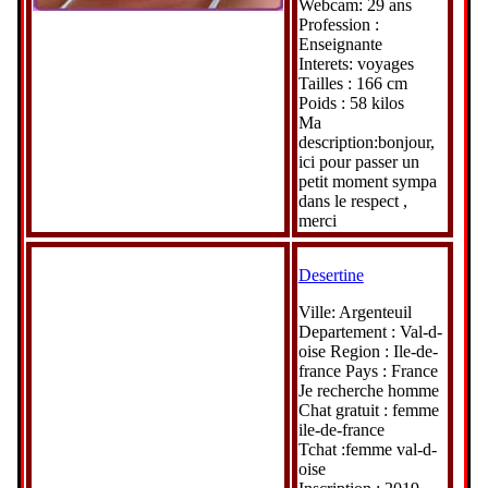
Webcam: 29 ans
Profession :
Enseignante
Interets: voyages
Tailles : 166 cm
Poids : 58 kilos
Ma
description:bonjour,
ici pour passer un
petit moment sympa
dans le respect ,
merci
Desertine
Ville: Argenteuil
Departement : Val-d-
oise Region : Ile-de-
france Pays : France
Je recherche homme
Chat gratuit : femme
ile-de-france
Tchat :femme val-d-
oise