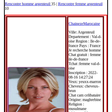
Rencontre homme argenteuil
35 |
Rencontre femme argenteuil
10
ChainezeMarocaine
Ville: Argenteuil
Departement : Val-d-
oise Region : Ile-de-
france Pays : France
Je recherche homme
Chat gratuit : femme
ile-de-france
Tchat :femme val-d-
oise
Inscription : 2022-
08-16 14:27:24
Yeux: yeuxx-marron
Cheveux: cheveux-
brun
Chat cam celibataire
Origine: maghrebine
Religion :
musulmane