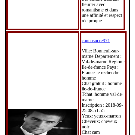
fleurter avec
romantisme et dans
une affinité et respect
réciproque
cannasucre971
Ville: Bonneuil-sur-
marne Departement :
Val-de-marne Region :
Ile-de-france Pays :
France Je recherche
homme
Chat gratuit : homme
ile-de-france
Tchat :homme val-de-
marne
Inscription : 2018-09-
25 08:51:55
Yeux: yeuxx-marron
Cheveux: cheveux-
noir
Chat cam