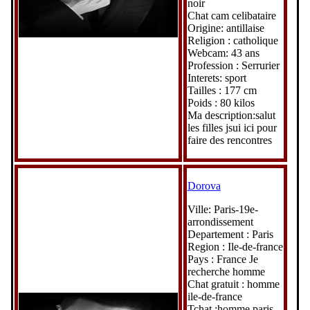
noir
Chat cam celibataire
Origine: antillaise
Religion : catholique
Webcam: 43 ans
Profession : Serrurier
Interets: sport
Tailles : 177 cm
Poids : 80 kilos
Ma description:salut
les filles jsui ici pour
faire des rencontres
Dorova
Ville: Paris-19e-
arrondissement
Departement : Paris
Region : Ile-de-france
Pays : France Je
recherche homme
Chat gratuit : homme
ile-de-france
Tchat :homme paris