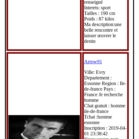
renseigné
Interets: sport
Tailles : 190 cm
Poids : 87 kilos
Ma description:une
belle rencontre et
laisser œuvrer le
destin
Arrow91
Ville: Evry
Departement :
Essonne Region : Ile-
de-france Pays :
France Je recherche
homme
Chat gratuit : homme
ile-de-france
Tchat :homme
essonne
Inscription : 2019-04-
01 23:38:42