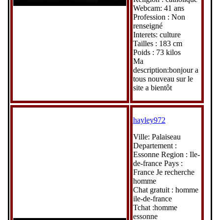
Webcam: 41 ans
Profession : Non
renseigné
Interets: culture
Tailles : 183 cm
Poids : 73 kilos
Ma
description:bonjour a
tous nouveau sur le
site a bientôt
hayley972
Ville: Palaiseau
Departement :
Essonne Region : Ile-
de-france Pays :
France Je recherche
homme
Chat gratuit : homme
ile-de-france
Tchat :homme
essonne