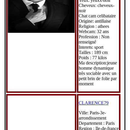
Yeux: yeuxx-noir
Cheveux: cheveux-
noir
Chat cam celibataire
Origine: antillaise
Religion : athees
Webcam: 32 ans
Profession : Non
renseigné
Interets: sport
Tailles : 189 cm
Poids : 77 kilos
Ma description:jeune
homme dynamique
très sociable avec un
petit brin de folie par
moment
CLARENCE79
Ville: Paris-3e-
arrondissement
Departement : Paris
Region : Ile-de-france