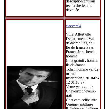
description:antillais
recherche femme
dévouée
steeven94
Ville: Alfortville
Departement : Val-
de-marne Region :
Ile-de-france Pays :
France Je recherche
homme
Chat gratuit : homme
ile-de-france
Tchat :homme val-de-
marne
Inscription : 2018-05-
12 01:15:37
Yeux: yeuxx-noir
Cheveux: cheveux-
noir
Chat cam celibataire
Origine: antillaise
Religion : catholique