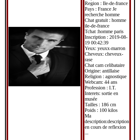
Region : Ile-de-france
Pays : France Je
recherche homme
Chat gratuit : homme
ile-de-france
Tchat :homme paris
Inscription : 2019-08-
19 00:42:39
Yeux: yeuxx-marron
Cheveux: cheveux-
rase
Chat cam celibataire
Origine: antillaise
Religion : agnostique
Webcam: 44 ans
Profession : I.T.
Interets: sortie en
musée
Tailles : 186 cm
Poids : 100 kilos
Ma
description:description
en cours de reflexion
...