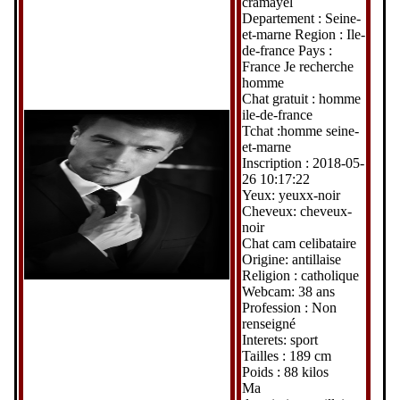
cramayel
Departement : Seine-
et-marne Region : Ile-
de-france Pays :
France Je recherche
homme
Chat gratuit : homme
ile-de-france
Tchat :homme seine-
et-marne
Inscription : 2018-05-
26 10:17:22
Yeux: yeuxx-noir
Cheveux: cheveux-
noir
Chat cam celibataire
Origine: antillaise
Religion : catholique
Webcam: 38 ans
Profession : Non
renseigné
Interets: sport
Tailles : 189 cm
Poids : 88 kilos
Ma