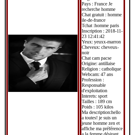
Pays : France Je
recherche homme
Chat gratuit : homme
ile-de-france
Tchat :homme paris
Inscription : 2018-11-
23 12:41:42
Yeux: yeuxx-marron
Cheveux: cheveux-
noir
Chat cam pacse
Origine: antillaise
Religion : catholique
Webcam: 47 ans
Profession :
Responsable
d'exploitation
Interets: sport
Tailles : 189 cm
Poids : 105 kilos
Ma description:hello
a toutes! je suis un
jeune homme zen et
affiche ma préférence
a la femme désirant