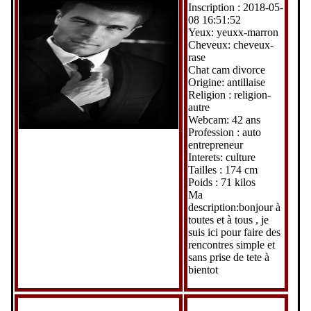
Inscription : 2018-05-
08 16:51:52
Yeux: yeuxx-marron
Cheveux: cheveux-
rase
Chat cam divorce
Origine: antillaise
Religion : religion-
autre
Webcam: 42 ans
Profession : auto
entrepreneur
Interets: culture
Tailles : 174 cm
Poids : 71 kilos
Ma
description:bonjour à
toutes et à tous , je
suis ici pour faire des
rencontres simple et
sans prise de tete à
bientot