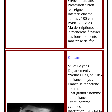
Webcam: 29 ans
Profession : Non
renseigné
Interets: cinema
Tailles : 180 cm
Poids : 85 kilos
Ma description:salut
je recherche à passer
des bons moments
sans prise de tête.
Killcam
Ville: Beynes
Departement :
Yvelines Region : Ile-
de-france Pays :
France Je recherche
homme
Chat gratuit : homme
ile-de-france
Tchat :homme
yvelines
Inscription : 2021-11-