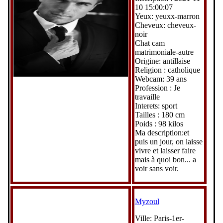
10 15:00:07
Yeux: yeuxx-marron
Cheveux: cheveux-
noir
Chat cam
matrimoniale-autre
Origine: antillaise
Religion : catholique
Webcam: 39 ans
Profession : Je
travaille
Interets: sport
Tailles : 180 cm
Poids : 98 kilos
Ma description:et
puis un jour, on laisse
vivre et laisser faire
mais à quoi bon... a
voir sans voir.
Myzoul
Ville: Paris-1er-