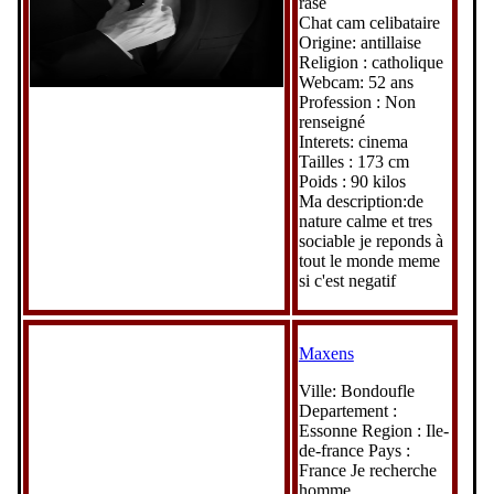
rase
Chat cam celibataire
Origine: antillaise
Religion : catholique
Webcam: 52 ans
Profession : Non
renseigné
Interets: cinema
Tailles : 173 cm
Poids : 90 kilos
Ma description:de
nature calme et tres
sociable je reponds à
tout le monde meme
si c'est negatif
Maxens
Ville: Bondoufle
Departement :
Essonne Region : Ile-
de-france Pays :
France Je recherche
homme