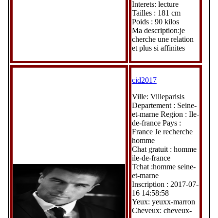
Interets: lecture
Tailles : 181 cm
Poids : 90 kilos
Ma description:je
cherche une relation
et plus si affinites
cid2017
Ville: Villeparisis
Departement : Seine-
et-marne Region : Ile-
de-france Pays :
France Je recherche
homme
Chat gratuit : homme
ile-de-france
Tchat :homme seine-
et-marne
Inscription : 2017-07-
16 14:58:58
Yeux: yeuxx-marron
Cheveux: cheveux-