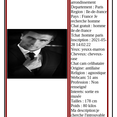
arrondissement
Departement : Paris
Region : Ile-de-france
Pays : France Je
recherche homme
Chat gratuit : homme
ile-de-france
Tchat :homme paris
Inscription : 2021-05-
28 14:02:22
Yeux: yeuxx-marron
Cheveux: cheveux-
rase
Chat cam celibataire
Origine: antillaise
Religion : agnostique
Webcam: 51 ans
Profession : Non
renseigné
Interets: sortie en
musée
Tailles : 178 cm
Poids : 80 kilos
Ma description:je
cherche l'introuvable