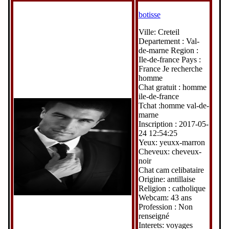
botisse
Ville: Creteil
Departement : Val-
de-marne Region :
Ile-de-france Pays :
France Je recherche
homme
Chat gratuit : homme
ile-de-france
Tchat :homme val-de-
marne
Inscription : 2017-05-
24 12:54:25
Yeux: yeuxx-marron
Cheveux: cheveux-
noir
Chat cam celibataire
Origine: antillaise
Religion : catholique
Webcam: 43 ans
Profession : Non
renseigné
Interets: voyages