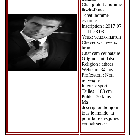
Chat gratuit : homme
ile-de-france
Tchat :homme
essonne
Inscription : 2017-07-
11 11:28:03
Yeux: yeuxx-marron
Cheveux: cheveux-
brun
Chat cam celibataire
Origine: antillaise
Religion : athees
Webcam: 34 ans
Profession : Non
renseigné
Interets: sport
Tailles : 183 cm
Poids : 70 kilos
Ma
description:bonjour
tous le monde .la
pour faire des jolies
connaissence