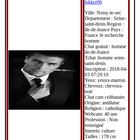
lekker06
Ville: Noisy-le-sec
Departement : Seine-
saint-denis Region :
Ile-de-france Pays :
France Je recherche
homme
Chat gratuit : homme
ile-de-france
Tchat :homme seine-
saint-denis
Inscription : 2018-04-
03 07:29:10
Yeux: yeuxx-marron
Cheveux: cheveux-
noir
Chat cam celibataire
Origine: antillaise
Religion : catholique
Webcam: 40 ans
Profession : Non
renseigné
Interets: culture
Tailles : 178 cm