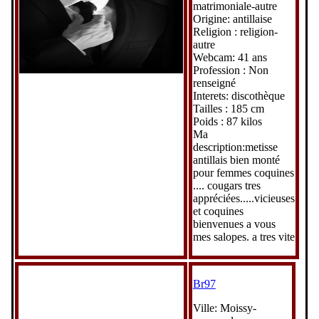
matrimoniale-autre
Origine: antillaise
Religion : religion-
autre
Webcam: 41 ans
Profession : Non
renseigné
Interets: discothèque
Tailles : 185 cm
Poids : 87 kilos
Ma
description:metisse
antillais bien monté
pour femmes coquines
.... cougars tres
appréciées.....vicieuses
et coquines
bienvenues a vous
mes salopes. a tres vite
Br97
Ville: Moissy-