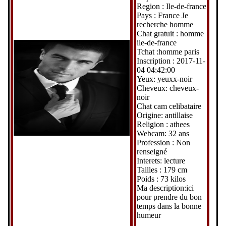
Region : Ile-de-france
Pays : France Je
recherche homme
Chat gratuit : homme
ile-de-france
Tchat :homme paris
Inscription : 2017-11-
04 04:42:00
Yeux: yeuxx-noir
Cheveux: cheveux-
noir
Chat cam celibataire
Origine: antillaise
Religion : athees
Webcam: 32 ans
Profession : Non
renseigné
Interets: lecture
Tailles : 179 cm
Poids : 73 kilos
Ma description:ici
pour prendre du bon
temps dans la bonne
humeur