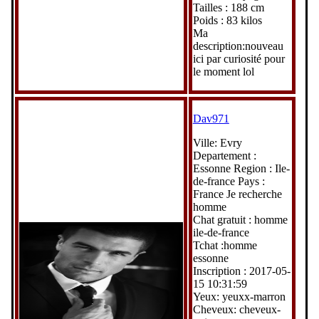
Tailles : 188 cm
Poids : 83 kilos
Ma
description:nouveau
ici par curiosité pour
le moment lol
Dav971
Ville: Evry
Departement :
Essonne Region : Ile-
de-france Pays :
France Je recherche
homme
Chat gratuit : homme
ile-de-france
Tchat :homme
essonne
Inscription : 2017-05-
15 10:31:59
Yeux: yeuxx-marron
Cheveux: cheveux-