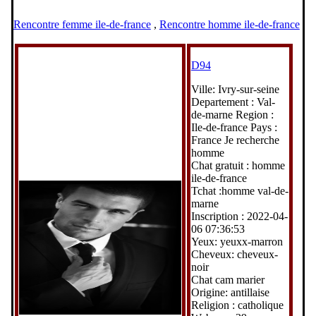
Rencontre femme ile-de-france
,
Rencontre homme ile-de-france
D94
Ville: Ivry-sur-seine
Departement : Val-
de-marne Region :
Ile-de-france Pays :
France Je recherche
homme
Chat gratuit : homme
ile-de-france
Tchat :homme val-de-
marne
Inscription : 2022-04-
06 07:36:53
Yeux: yeuxx-marron
Cheveux: cheveux-
noir
Chat cam marier
Origine: antillaise
Religion : catholique