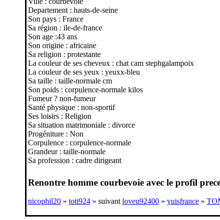
Ville : courbevoie
Departement : hauts-de-seine
Son pays : France
Sa région : ile-de-france
Son age :43 ans
Son origine : africaine
Sa religion : protestante
La couleur de ses cheveux : chat cam stephgalampoix
La couleur de ses yeux : yeuxx-bleu
Sa taille : taille-normale cm
Son poids : corpulence-normale kilos
Fumeur ? non-fumeur
Santé physique : non-sportif
Ses loisirs : Religion
Sa situation matrimoniale : divorce
Progéniture : Non
Corpulence : corpulence-normale
Grandeur : taille-normale
Sa profession : cadre dirigeant
Renontre homme courbevoie avec le profil prece
nicophil20
»
toti924
» suivant
loveu92400
»
yuisfrance
»
TO