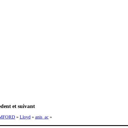
dent et suivant
MFORD
»
Lloyd
»
anis_ac
»