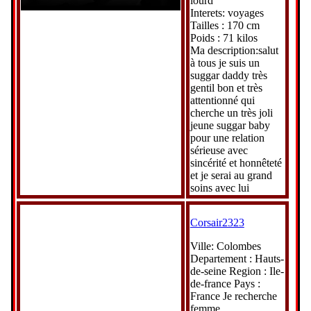
lourd
Interets: voyages
Tailles : 170 cm
Poids : 71 kilos
Ma description:salut
à tous je suis un
suggar daddy très
gentil bon et très
attentionné qui
cherche un très joli
jeune suggar baby
pour une relation
sérieuse avec
sincérité et honnêteté
et je serai au grand
soins avec lui
Corsair2323
Ville: Colombes
Departement : Hauts-
de-seine Region : Ile-
de-france Pays :
France Je recherche
femme