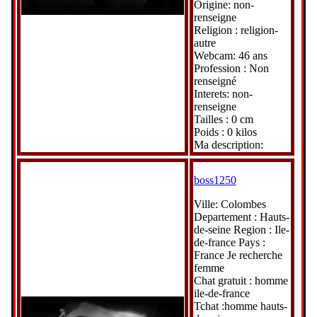
Origine: non-
renseigne
Religion : religion-
autre
Webcam: 46 ans
Profession : Non
renseigné
Interets: non-
renseigne
Tailles : 0 cm
Poids : 0 kilos
Ma description:
boss1250
Ville: Colombes
Departement : Hauts-
de-seine Region : Ile-
de-france Pays :
France Je recherche
femme
Chat gratuit : homme
ile-de-france
Tchat :homme hauts-