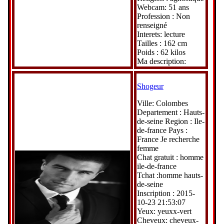
Webcam: 51 ans
Profession : Non
renseigné
Interets: lecture
Tailles : 162 cm
Poids : 62 kilos
Ma description:
Shogeur
Ville: Colombes
Departement : Hauts-
de-seine Region : Ile-
de-france Pays :
France Je recherche
femme
Chat gratuit : homme
ile-de-france
Tchat :homme hauts-
de-seine
Inscription : 2015-
10-23 21:53:07
Yeux: yeuxx-vert
Cheveux: cheveux-