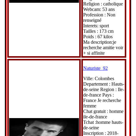
Religion : catholique
Webcam: 53 ans
Profession : Non
renseigné
Interets: sport
Tailles : 173 cm
Poids : 67 kilos
Ma description:je
recherche amitie voir
+ si affinite
Naturiste_92
Ville: Colombes
Departement : Hauts-
de-seine Region : Ile-
de-france Pays :
France Je recherche
femme
Chat gratuit : homme
ile-de-france
Tchat :homme hauts-
de-seine
Inscription : 2018-