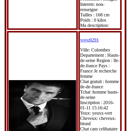
Interets: non-
renseigne
Tailles : 168 cm
Poids : 0 kilos
Ma description:
yoyo9291
Ville: Colombes
Departement : Hauts-
de-seine Region : Ile-
de-france Pays :
France Je recherche
femme
Chat gratuit : homme
ile-de-france
Tchat :homme hauts-
de-seine
Inscription : 2016-
01-11 15:16:42
Yeux: yeuxx-vert
Cheveux: cheveux-
blond
Chat cam celibataire