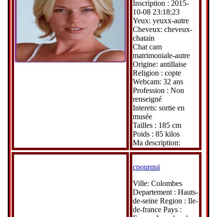
Inscription : 2015-
10-08 23:18:23
Yeux: yeuxx-autre
Cheveux: cheveux-
chatain
Chat cam
matrimoniale-autre
Origine: antillaise
Religion : copte
Webcam: 32 ans
Profession : Non
renseigné
Interets: sortie en
musée
Tailles : 185 cm
Poids : 85 kilos
Ma description:
cpourqui
Ville: Colombes
Departement : Hauts-
de-seine Region : Ile-
de-france Pays :