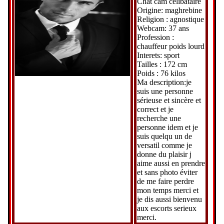
Chat cam celibataire
Origine: maghrebine
Religion : agnostique
Webcam: 37 ans
Profession :
chauffeur poids lourd
Interets: sport
Tailles : 172 cm
Poids : 76 kilos
Ma description:je
suis une personne
sérieuse et sincère et
correct et je
recherche une
personne idem et je
suis quelqu un de
versatil comme je
donne du plaisir j
aime aussi en prendre
et sans photo éviter
de me faire perdre
mon temps merci et
je dis aussi bienvenu
aux escorts serieux
merci.