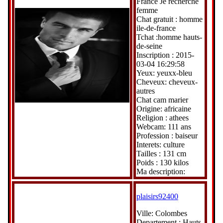
France Je recherche
femme
Chat gratuit : homme
ile-de-france
Tchat :homme hauts-
de-seine
Inscription : 2015-
03-04 16:29:58
Yeux: yeuxx-bleu
Cheveux: cheveux-
autres
Chat cam marier
Origine: africaine
Religion : athees
Webcam: 111 ans
Profession : baiseur
Interets: culture
Tailles : 131 cm
Poids : 130 kilos
Ma description:
plaisirs92400
Ville: Colombes
Departement : Hauts-