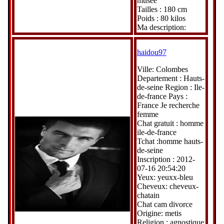
musée
Tailles : 180 cm
Poids : 80 kilos
Ma description:
haidou97
Ville: Colombes
Departement : Hauts-
de-seine Region : Ile-
de-france Pays :
France Je recherche
femme
Chat gratuit : homme
ile-de-france
Tchat :homme hauts-
de-seine
Inscription : 2012-
07-16 20:54:20
Yeux: yeuxx-bleu
Cheveux: cheveux-
chatain
Chat cam divorce
Origine: metis
Religion : agnostique