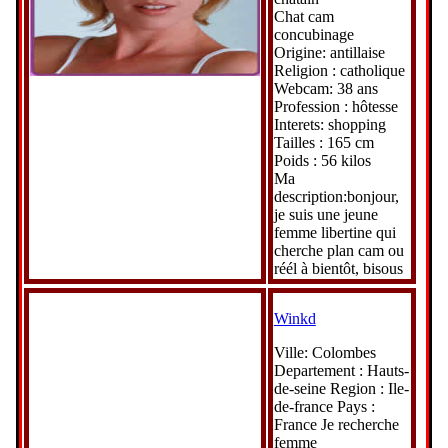
Chat cam
concubinage
Origine: antillaise
Religion : catholique
Webcam: 38 ans
Profession : hôtesse
Interets: shopping
Tailles : 165 cm
Poids : 56 kilos
Ma
description:bonjour,
je suis une jeune
femme libertine qui
cherche plan cam ou
réél à bientôt, bisous
Winkd
Ville: Colombes
Departement : Hauts-
de-seine Region : Ile-
de-france Pays :
France Je recherche
femme