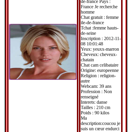
de-france Pays :
France Je recherche
homme
Chat gratuit : femme
ile-de-france
Tchat :femme hauts-
de-seine
Inscription : 2012-11-
08 10:01:48
Yeux: yeuxx-marron
Cheveux: cheveux-
chatain
Chat cam celibataire
Origine: europeenne
Religion : religion-
autre
Webcam: 39 ans
Profession : Non
renseigné
Interets: danse
Tailles : 210 cm
Poids : 90 kilos
Ma
description:coucou je
suis un cœur endurci