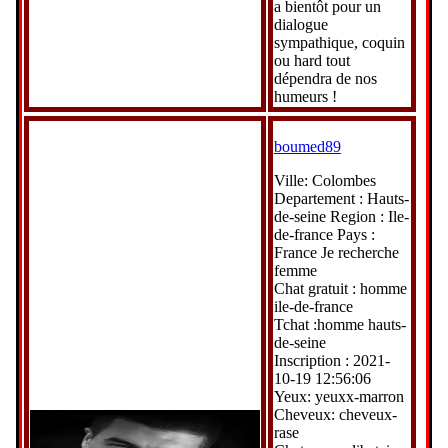
a bientôt pour un
dialogue
sympathique, coquin
ou hard tout
dépendra de nos
humeurs !
boumed89
Ville: Colombes
Departement : Hauts-
de-seine Region : Ile-
de-france Pays :
France Je recherche
femme
Chat gratuit : homme
ile-de-france
Tchat :homme hauts-
de-seine
Inscription : 2021-
10-19 12:56:06
Yeux: yeuxx-marron
Cheveux: cheveux-
rase