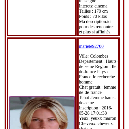
renseigné
Interets: cinema
Tailles : 170 cm
Poids : 70 kilos
Ma description:ici
pour des rencontres
et plus si affinités.
mariele92700
Ville: Colombes
Departement : Hauts-
de-seine Region : Ile-
de-france Pays :
France Je recherche
homme
Chat gratuit : femme
ile-de-france
Tchat :femme hauts-
de-seine
Inscription : 2016-
05-28 17:01:38
Yeux: yeuxx-marron
Cheveux: cheveux-
chatain