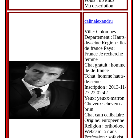
Poids : 85 kilos
Ma description:
calinalexandru
Ville: Colombes
Departement : Hauts-
de-seine Region : Ile-
de-france Pays :
France Je recherche
femme
Chat gratuit : homme
ile-de-france
Tchat :homme hauts-
de-seine
Inscription : 2013-11-
27 22:02:42
Yeux: yeuxx-marron
Cheveux: cheveux-
brun
Chat cam celibataire
Origine: europeenne
Religion : orthodoxe
Webcam: 57 ans
Profession : sofagist