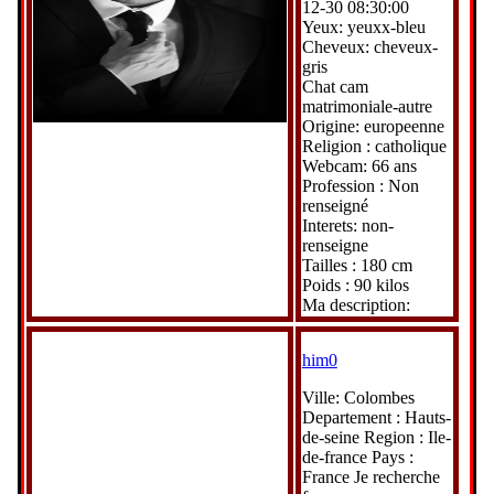
12-30 08:30:00
Yeux: yeuxx-bleu
Cheveux: cheveux-
gris
Chat cam
matrimoniale-autre
Origine: europeenne
Religion : catholique
Webcam: 66 ans
Profession : Non
renseigné
Interets: non-
renseigne
Tailles : 180 cm
Poids : 90 kilos
Ma description:
him0
Ville: Colombes
Departement : Hauts-
de-seine Region : Ile-
de-france Pays :
France Je recherche