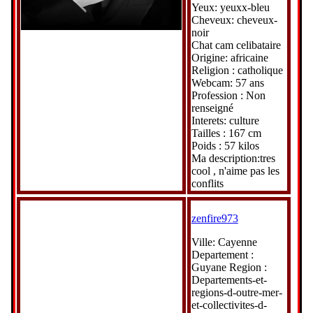
Yeux: yeuxx-bleu
Cheveux: cheveux-
noir
Chat cam celibataire
Origine: africaine
Religion : catholique
Webcam: 57 ans
Profession : Non
renseigné
Interets: culture
Tailles : 167 cm
Poids : 57 kilos
Ma description:tres
cool , n'aime pas les
conflits
zenfire973
Ville: Cayenne
Departement :
Guyane Region :
Departements-et-
regions-d-outre-mer-
et-collectivites-d-