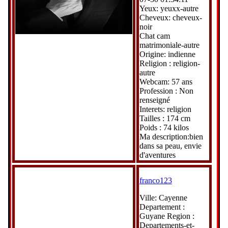
Yeux: yeuxx-autre
Cheveux: cheveux-
noir
Chat cam
matrimoniale-autre
Origine: indienne
Religion : religion-
autre
Webcam: 57 ans
Profession : Non
renseigné
Interets: religion
Tailles : 174 cm
Poids : 74 kilos
Ma description:bien
dans sa peau, envie
d'aventures
franco123
Ville: Cayenne
Departement :
Guyane Region :
Departements-et-