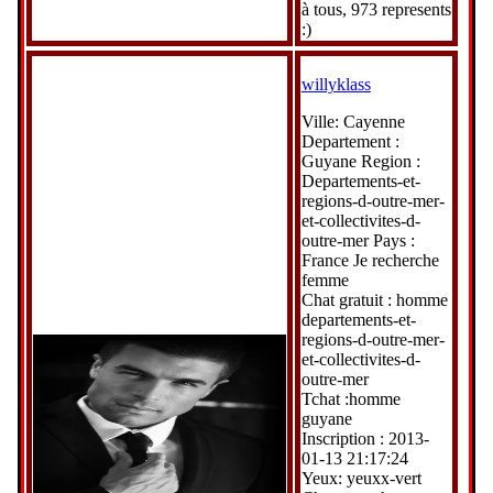
à tous, 973 represents
:)
willyklass
Ville: Cayenne
Departement :
Guyane Region :
Departements-et-
regions-d-outre-mer-
et-collectivites-d-
outre-mer Pays :
France Je recherche
femme
Chat gratuit : homme
departements-et-
regions-d-outre-mer-
et-collectivites-d-
outre-mer
Tchat :homme
guyane
Inscription : 2013-
01-13 21:17:24
Yeux: yeuxx-vert