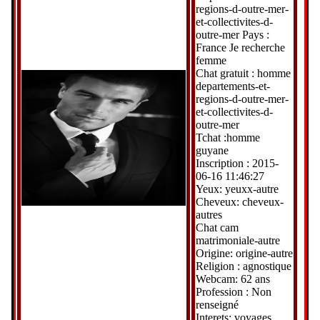
regions-d-outre-mer-
et-collectivites-d-
outre-mer Pays :
France Je recherche
femme
Chat gratuit : homme
departements-et-
regions-d-outre-mer-
et-collectivites-d-
outre-mer
Tchat :homme
guyane
Inscription : 2015-
06-16 11:46:27
Yeux: yeuxx-autre
Cheveux: cheveux-
autres
Chat cam
matrimoniale-autre
Origine: origine-autre
Religion : agnostique
Webcam: 62 ans
Profession : Non
renseigné
Interets: voyages