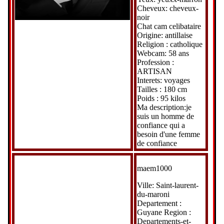
Cheveux: cheveux-
noir
Chat cam celibataire
Origine: antillaise
Religion : catholique
Webcam: 58 ans
Profession :
ARTISAN
Interets: voyages
Tailles : 180 cm
Poids : 95 kilos
Ma description:je
suis un homme de
confiance qui a
besoin d'une femme
de confiance
maem1000
Ville: Saint-laurent-
du-maroni
Departement :
Guyane Region :
Departements-et-