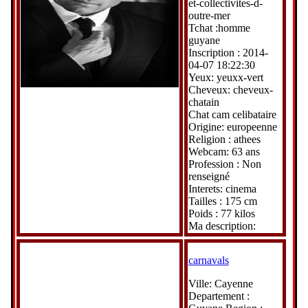
et-collectivites-d-
outre-mer
Tchat :homme
guyane
Inscription : 2014-
04-07 18:22:30
Yeux: yeuxx-vert
Cheveux: cheveux-
chatain
Chat cam celibataire
Origine: europeenne
Religion : athees
Webcam: 63 ans
Profession : Non
renseigné
Interets: cinema
Tailles : 175 cm
Poids : 77 kilos
Ma description:
carnavals
Ville: Cayenne
Departement :