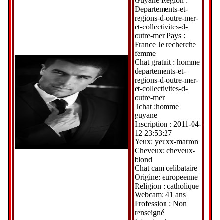
Guyane Region :
Departements-et-
regions-d-outre-mer-
et-collectivites-d-
outre-mer Pays :
France Je recherche
femme
Chat gratuit : homme
departements-et-
regions-d-outre-mer-
et-collectivites-d-
outre-mer
Tchat :homme
guyane
Inscription : 2011-04-
12 23:53:27
Yeux: yeuxx-marron
Cheveux: cheveux-
blond
Chat cam celibataire
Origine: europeenne
Religion : catholique
Webcam: 41 ans
Profession : Non
renseigné