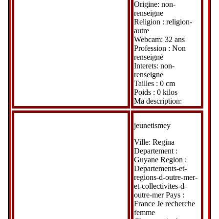
Origine: non-
renseigne
Religion : religion-
autre
Webcam: 32 ans
Profession : Non
renseigné
Interets: non-
renseigne
Tailles : 0 cm
Poids : 0 kilos
Ma description:
jeunetismey
Ville: Regina
Departement :
Guyane Region :
Departements-et-
regions-d-outre-mer-
et-collectivites-d-
outre-mer Pays :
France Je recherche
femme