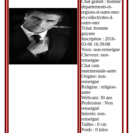
Chat gratuit : homme
departements-et-
regions-d-outre-mer-
et-collectivites-d-
outre-mer
Tchat :homme
guyane
Inscription : 2016-
03-06 16:39:08
Yeux: non-renseigne
Cheveux: non-
renseigne
Chat cam
matrimoniale-autre
Origine: non-
renseigne
Religion : religion-
autre
Webcam: 30 ans
Profession : Non
renseigné
Interets: non-
renseigne
Tailles : 0 cm
Poids : 0 kilos