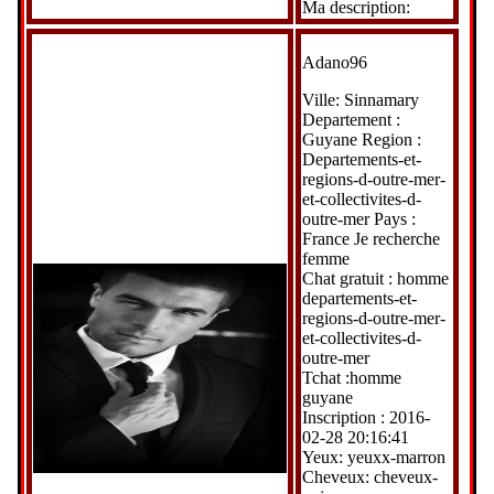
Ma description:
Adano96
Ville: Sinnamary
Departement :
Guyane Region :
Departements-et-
regions-d-outre-mer-
et-collectivites-d-
outre-mer Pays :
France Je recherche
femme
Chat gratuit : homme
departements-et-
regions-d-outre-mer-
et-collectivites-d-
outre-mer
Tchat :homme
guyane
Inscription : 2016-
02-28 20:16:41
Yeux: yeuxx-marron
Cheveux: cheveux-