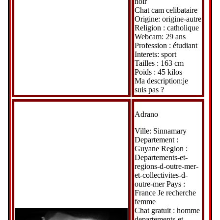
noir
Chat cam celibataire
Origine: origine-autre
Religion : catholique
Webcam: 29 ans
Profession : étudiant
Interets: sport
Tailles : 163 cm
Poids : 45 kilos
Ma description:je
suis pas ?
Adrano
Ville: Sinnamary
Departement :
Guyane Region :
Departements-et-
regions-d-outre-mer-
et-collectivites-d-
outre-mer Pays :
France Je recherche
femme
Chat gratuit : homme
departements-et-