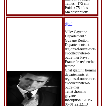
Tailles : 175 cm
Poids : 75 kilos
Ma description:
djoul
Ville: Cayenne
Departement :
Guyane Region :
Departements-et-
regions-d-outre-mer-
et-collectivites-d-
outre-mer Pays :
France Je recherche
femme
Chat gratuit : homme
departements-et-
regions-d-outre-mer-
et-collectivites-d-
outre-mer
Tchat :homme
guyane
Inscription : 2015-
06-01 22:22:13