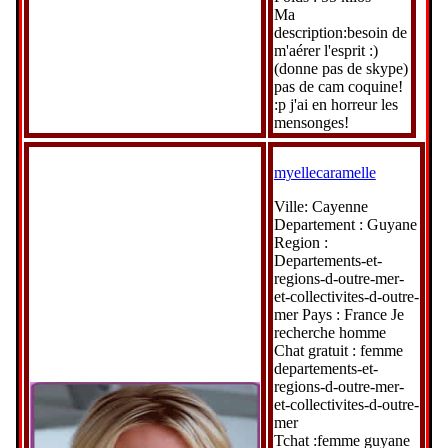
Ma
description:besoin de
m'aérer l'esprit :)
(donne pas de skype)
pas de cam coquine!
:p j'ai en horreur les
mensonges!
myellecaramelle
Ville: Cayenne
Departement : Guyane
Region :
Departements-et-
regions-d-outre-mer-
et-collectivites-d-outre-
mer Pays : France Je
recherche homme
Chat gratuit : femme
departements-et-
regions-d-outre-mer-
et-collectivites-d-outre-
mer
Tchat :femme guyane