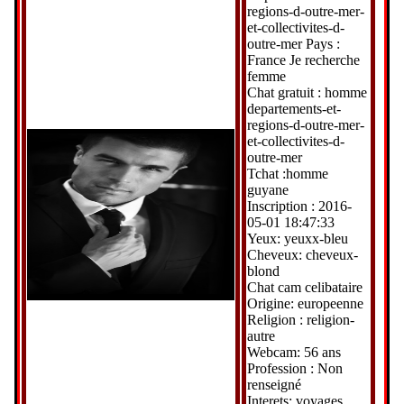
regions-d-outre-mer-
et-collectivites-d-
outre-mer Pays :
France Je recherche
femme
Chat gratuit : homme
departements-et-
regions-d-outre-mer-
et-collectivites-d-
outre-mer
Tchat :homme
guyane
Inscription : 2016-
05-01 18:47:33
Yeux: yeuxx-bleu
Cheveux: cheveux-
blond
Chat cam celibataire
Origine: europeenne
Religion : religion-
autre
Webcam: 56 ans
Profession : Non
renseigné
Interets: voyages