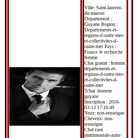
Ville: Saint-laurent-
du-maroni
Departement :
Guyane Region :
Departements-et-
regions-d-outre-mer-
et-collectivites-d-
outre-mer Pays :
France Je recherche
femme
Chat gratuit : homme
departements-et-
regions-d-outre-mer-
et-collectivites-d-
outre-mer
Tchat :homme
guyane
Inscription : 2016-
03-13 17:16:49
Yeux: non-renseigne
Cheveux: non-
renseigne
Chat cam
matrimoniale-autre