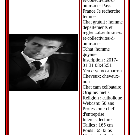
et-collectivites-d-
outre-mer Pays :
France Je recherche
femme
Chat gratuit : homme
departements-et-
regions-d-outre-mer-
et-collectivites-d-
outre-mer
Tchat :homme
guyane
Inscription : 2017-
01-31 08:45:51
Yeux: yeuxx-marron
Cheveux: cheveux-
noir
Chat cam celibataire
Origine: metis
Religion : catholique
Webcam: 50 ans
Profession : chef
d'entreprise
Interets: lecture
Tailles : 165 cm
Poids : 65 kilos