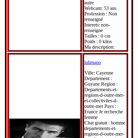
autre
Webcam: 53 ans
Profession : Non
renseigné
Interets: non-
renseigne
Tailles : 0 cm
Poids : 0 kilos
Ma description:
lalimapo
Ville: Cayenne
Departement :
Guyane Region :
Departements-et-
regions-d-outre-mer-
et-collectivites-d-
outre-mer Pays :
France Je recherche
femme
Chat gratuit : homme
departements-et-
regions-d-outre-mer-