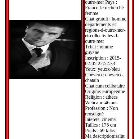
outre-mer Pays :
France Je recherche
femme
Chat gratuit : homme
departements-et-
regions-d-outre-mer-
et-collectivites-d-
outre-mer
Tchat :homme
guyane
Inscription : 2015-
02-05 22:52:33
Yeux: yeuxx-bleu
Cheveux: cheveux-
chatain
Chat cam celibataire
Origine: europeenne
Religion : athees
Webcam: 46 ans
Profession : Non
renseigné
Interets: cinema
Tailles : 175 cm
Poids : 69 kilos
Ma description:salut