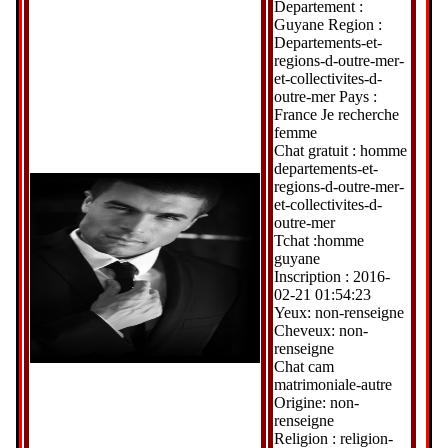
Departement :
Guyane Region :
Departements-et-
regions-d-outre-mer-
et-collectivites-d-
outre-mer Pays :
France Je recherche
femme
Chat gratuit : homme
departements-et-
regions-d-outre-mer-
et-collectivites-d-
outre-mer
Tchat :homme
guyane
Inscription : 2016-
02-21 01:54:23
Yeux: non-renseigne
Cheveux: non-
renseigne
Chat cam
matrimoniale-autre
Origine: non-
renseigne
Religion : religion-