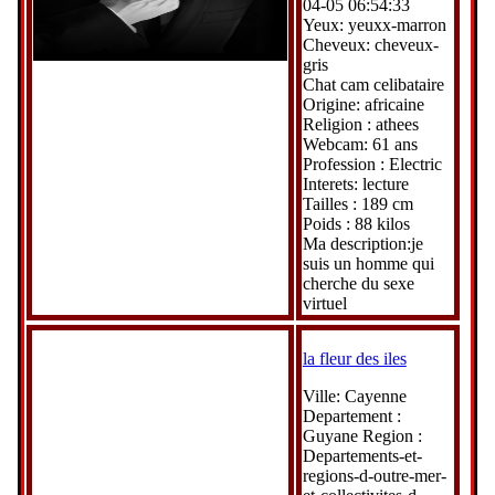
04-05 06:54:33
Yeux: yeuxx-marron
Cheveux: cheveux-
gris
Chat cam celibataire
Origine: africaine
Religion : athees
Webcam: 61 ans
Profession : Electric
Interets: lecture
Tailles : 189 cm
Poids : 88 kilos
Ma description:je
suis un homme qui
cherche du sexe
virtuel
la fleur des iles
Ville: Cayenne
Departement :
Guyane Region :
Departements-et-
regions-d-outre-mer-