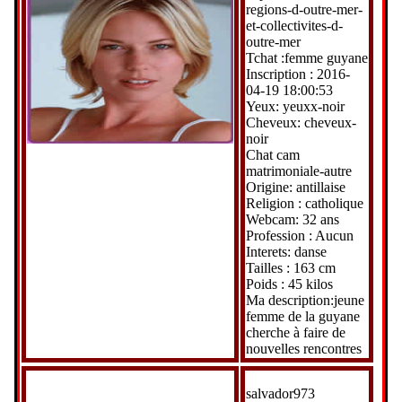
regions-d-outre-mer-
et-collectivites-d-
outre-mer
Tchat :femme guyane
Inscription : 2016-
04-19 18:00:53
Yeux: yeuxx-noir
Cheveux: cheveux-
noir
Chat cam
matrimoniale-autre
Origine: antillaise
Religion : catholique
Webcam: 32 ans
Profession : Aucun
Interets: danse
Tailles : 163 cm
Poids : 45 kilos
Ma description:jeune
femme de la guyane
cherche à faire de
nouvelles rencontres
salvador973