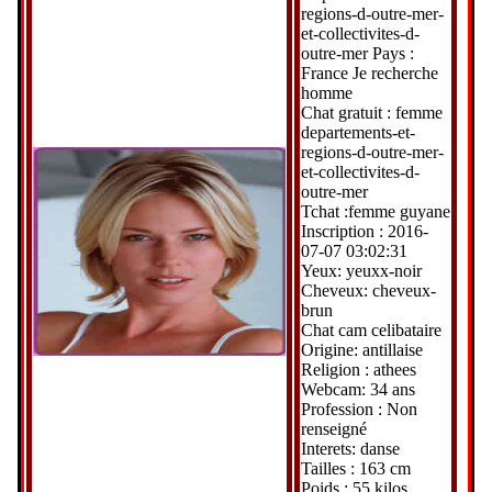
regions-d-outre-mer-
et-collectivites-d-
outre-mer Pays :
France Je recherche
homme
Chat gratuit : femme
departements-et-
regions-d-outre-mer-
et-collectivites-d-
outre-mer
Tchat :femme guyane
Inscription : 2016-
07-07 03:02:31
Yeux: yeuxx-noir
Cheveux: cheveux-
brun
Chat cam celibataire
Origine: antillaise
Religion : athees
Webcam: 34 ans
Profession : Non
renseigné
Interets: danse
Tailles : 163 cm
Poids : 55 kilos