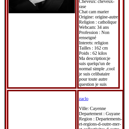
Cheveux: cheveux-
rase
Chat cam marier
Origine: origine-autre
Religion : catholique
Webcam: 34 ans
Profession : Non
renseigné
Interets: religion
Tailles : 162 cm
Poids : 62 kilos
Ma description:je
suis quelqu'un de
normal simple ,cool
je suis celibataire
pour toute autre
question je suis
zaclo
Ville: Cayenne
Departement : Guyane
Region : Departements-
et-regions-d-outre-mer-