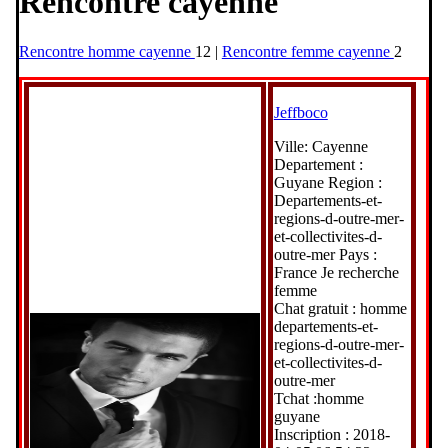
Rencontre cayenne
Rencontre homme cayenne
12 |
Rencontre femme cayenne
2
Jeffboco
Ville: Cayenne
Departement :
Guyane Region :
Departements-et-
regions-d-outre-mer-
et-collectivites-d-
outre-mer Pays :
France Je recherche
femme
Chat gratuit : homme
departements-et-
regions-d-outre-mer-
et-collectivites-d-
outre-mer
Tchat :homme
guyane
Inscription : 2018-