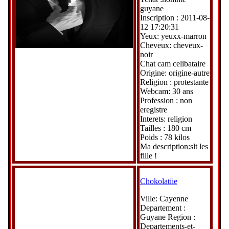
guyane
Inscription : 2011-08-
12 17:20:31
Yeux: yeuxx-marron
Cheveux: cheveux-
noir
Chat cam celibataire
Origine: origine-autre
Religion : protestante
Webcam: 30 ans
Profession : non
eregistre
Interets: religion
Tailles : 180 cm
Poids : 78 kilos
Ma description:slt les
fille !
Chokolatiie
Ville: Cayenne
Departement :
Guyane Region :
Departements-et-