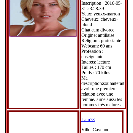
Inscription : 2016-05-
31 23:58:39
Yeux: yeuxx-marron
Cheveux: cheveux-
blond
Chat cam divorce
Origine: antillaise
Religion : protestante
Webcam: 60 ans
Profession :
enseignante
Interets: lecture
Tailles : 170 cm
Poids : 70 kilos
Ma
description:souhaiterait
avoir une première
relation avec une
femme. aime aussi les
hommes très matures
Lam78
Ville: Cayenne