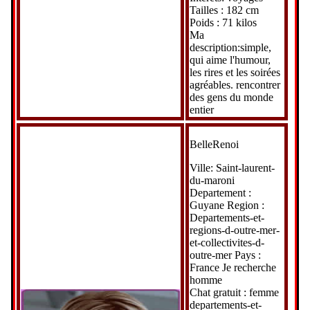
Tailles : 182 cm
Poids : 71 kilos
Ma
description:simple,
qui aime l'humour,
les rires et les soirées
agréables. rencontrer
des gens du monde
entier
BelleRenoi
Ville: Saint-laurent-
du-maroni
Departement :
Guyane Region :
Departements-et-
regions-d-outre-mer-
et-collectivites-d-
outre-mer Pays :
France Je recherche
homme
Chat gratuit : femme
departements-et-