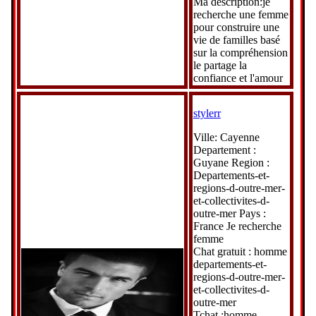
Ma description:je
recherche une femme
pour construire une
vie de familles basé
sur la compréhension
le partage la
confiance et l'amour
stylerr
Ville: Cayenne
Departement :
Guyane Region :
Departements-et-
regions-d-outre-mer-
et-collectivites-d-
outre-mer Pays :
France Je recherche
femme
Chat gratuit : homme
departements-et-
regions-d-outre-mer-
et-collectivites-d-
outre-mer
Tchat :homme