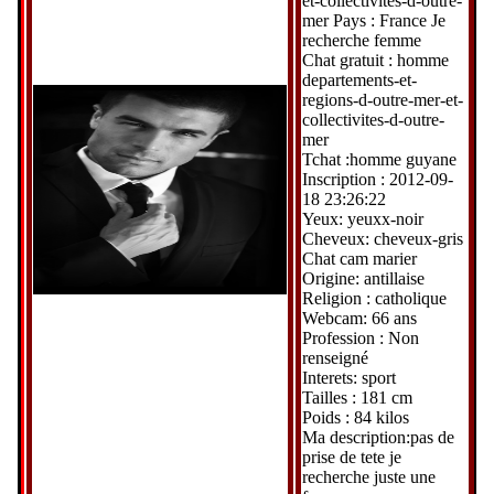
et-collectivites-d-outre-
mer Pays : France Je
recherche femme
Chat gratuit : homme
departements-et-
regions-d-outre-mer-et-
collectivites-d-outre-
mer
Tchat :homme guyane
Inscription : 2012-09-
18 23:26:22
Yeux: yeuxx-noir
Cheveux: cheveux-gris
Chat cam marier
Origine: antillaise
Religion : catholique
Webcam: 66 ans
Profession : Non
renseigné
Interets: sport
Tailles : 181 cm
Poids : 84 kilos
Ma description:pas de
prise de tete je
recherche juste une