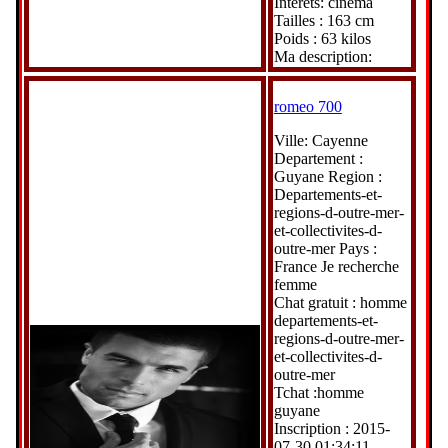
Interets: cinema
Tailles : 163 cm
Poids : 63 kilos
Ma description:
romeo 700
Ville: Cayenne
Departement :
Guyane Region :
Departements-et-
regions-d-outre-mer-
et-collectivites-d-
outre-mer Pays :
France Je recherche
femme
Chat gratuit : homme
departements-et-
regions-d-outre-mer-
et-collectivites-d-
outre-mer
Tchat :homme
guyane
Inscription : 2015-
07-30 01:34:11